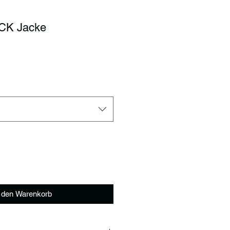
CK Jacke
is
n den Warenkorb