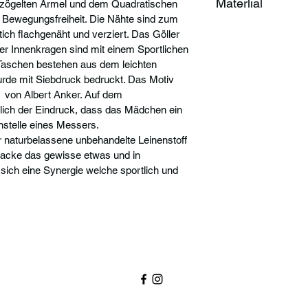
Materlial
zögelten Ärmel und dem Quadratischen 
 Bewegungsfreiheit. Die Nähte sind zum 
Hauptstoff:
ich flachgenäht und verziert. Das Göller 
100% Leinen
er Innenkragen sind mit einem Sportlichen 
Mesh:
Taschen bestehen aus dem leichten 
100% Polyester
urde mit Siebdruck bedruckt. Das Motiv 
Siebdruck
t  von Albert Anker. Auf dem 
lich der Eindruck, dass das Mädchen ein 
stelle eines Messers.
er naturbelassene unbehandelte Leinenstoff 
 Jacke das gewisse etwas und in 
sich eine Synergie welche sportlich und 