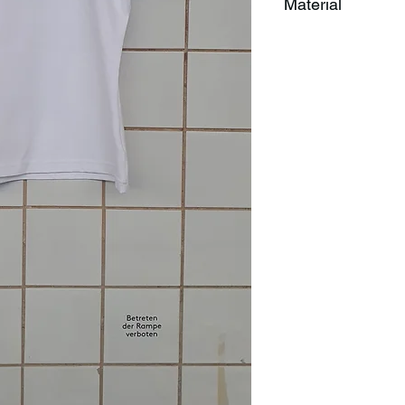
Material
92% Cotton
8% Elastane
Öko-Tex Standard 1